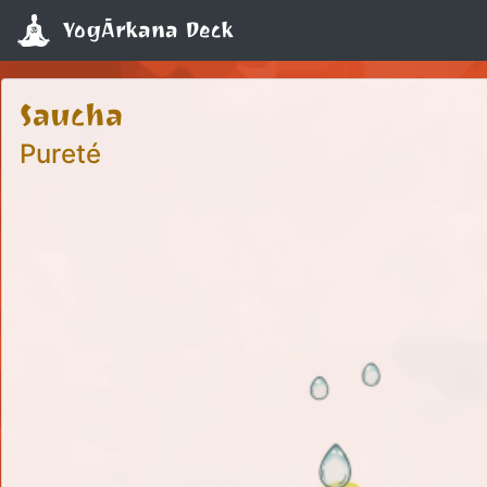
YogĀrkana Deck
Saucha
Pureté