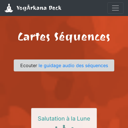
YogĀrkana Deck
Cartes Séquences
Ecouter
le guidage audio des séquences
Salutation à la Lune