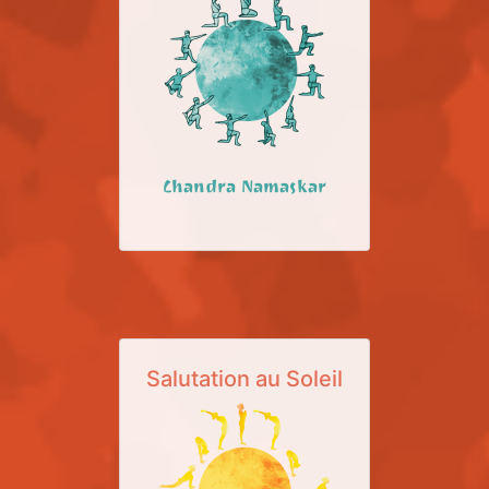
Chandra Namaskar
Salutation au Soleil