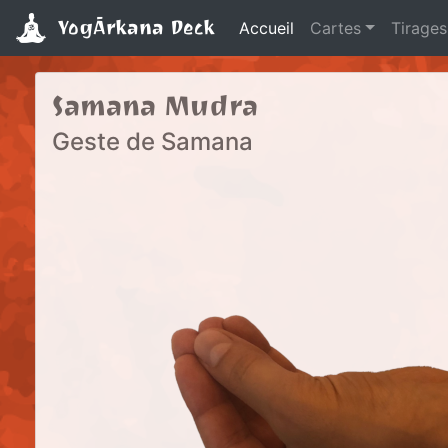
YogĀrkana Deck
Accueil
Cartes
Tirages
Samana Mudra
Geste de Samana