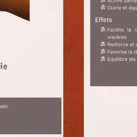
Active Sama
Ouvre et équ
Effets
Facilite la
viscères
Renforce et d
Favorise la d
Equilibre les
ie
main